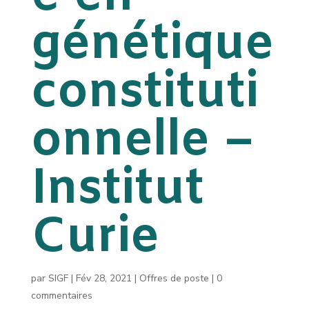
génétique
constituti
onnelle –
Institut
Curie
par
SIGF
|
Fév 28, 2021
|
Offres de poste
|
0
commentaires