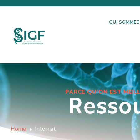
QUI SOMMES
PARCE QU’ON EST MEIL
Ressou
Home
Internat
E