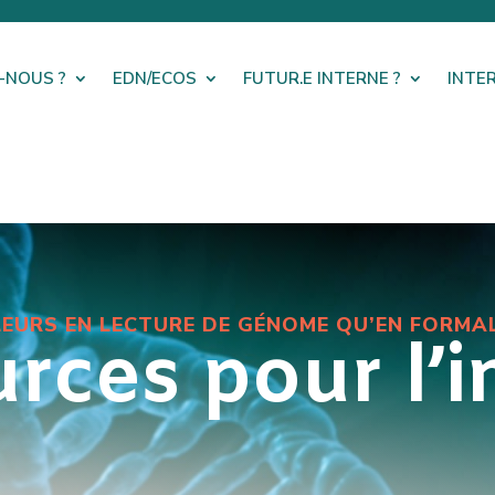
-NOUS ?
EDN/ECOS
FUTUR.E INTERNE ?
INTE
LEURS EN LECTURE DE GÉNOME QU’EN FORMA
rces pour l’i