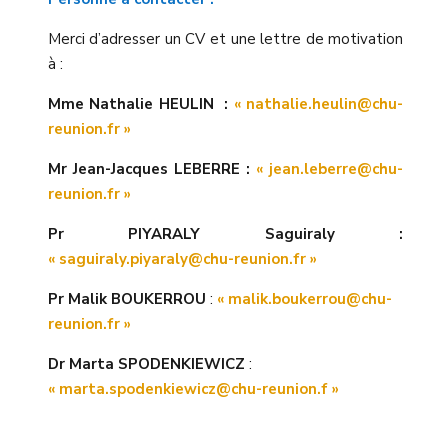
Merci d’adresser un CV et une lettre de motivation
à :
Mme Nathalie HEULIN :
« nathalie.heulin@chu-
reunion.fr »
Mr Jean-Jacques LEBERRE :
« jean.leberre@chu-
reunion.fr »
Pr PIYARALY Saguiraly :
« saguiraly.piyaraly@chu-reunion.fr »
Pr Malik BOUKERROU
:
« malik.boukerrou@chu-
reunion.fr »
Dr Marta SPODENKIEWICZ
:
« marta.spodenkiewicz@chu-reunion.f »