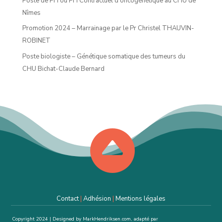
Poste de PH ou PH Contractuel d’oncogénétique au CHU de
Nîmes
Promotion 2024 – Marrainage par le Pr Christel THAUVIN-
ROBINET
Poste biologiste – Génétique somatique des tumeurs du
CHU Bichat-Claude Bernard

Contact
|
Adhésion
|
Mentions légales
Copyright 2024 | Designed by MarkHendriksen.com, adapté par