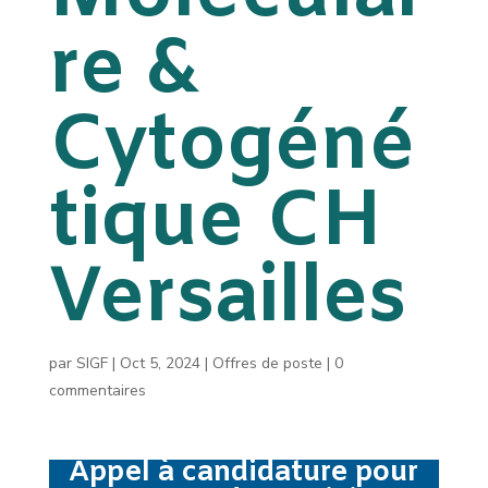
re &
Cytogéné
tique CH
Versailles
par
SIGF
|
Oct 5, 2024
|
Offres de poste
|
0
commentaires
Appel à candidature pour