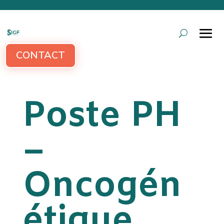
CONTACT
Poste PH
–
Oncogén
étique