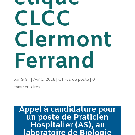
CLCC
Clermont
Ferrand
par
SIGF
|
Avr 1, 2025
|
Offres de poste
|
0
commentaires
Appel à candidature pour
un poste de Praticien
Hospitalier (AS), au
laboratoire de Biologie