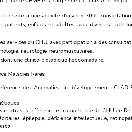
taire pour le CRMR et Chargée de parcours Génomique
utionnelle a une activité d’environ 3000 consultations
s patients, enfants et adultes, avec diverses patholo
es services du CHU, avec participation à des consultat
almologie, neurologie, neuromusculaires…
 dont une clinico-biologique hebdomadaire.
ce Maladies Rares:
 Référence des Anomalies du développement- CLAD
nétiques
rents centres de référence et compétence du CHU de Rei
taires, épilepsie, déficience intellectuelle, rétinopat
rares