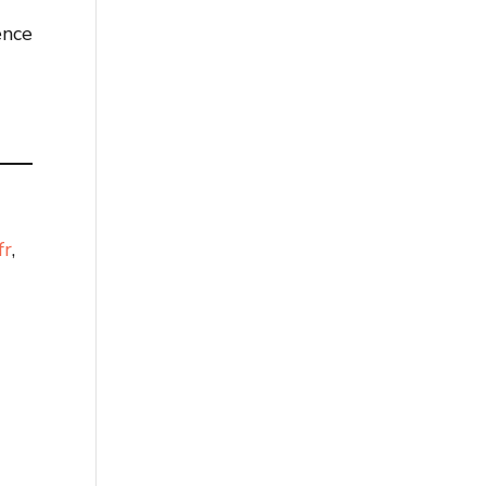
ence
fr
,