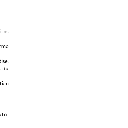
ions
orme
ise,
s du
ion
utre