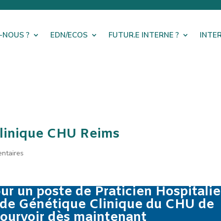
-NOUS ?
EDN/ECOS
FUTUR.E INTERNE ?
INTE
Clinique CHU Reims
ntaires
ur un poste de Praticien Hospitalie
e de Génétique Clinique du CHU de
pourvoir dès maintenant