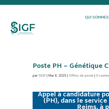
QUI SOMMES
Poste PH – Génétique 
par
SIGF
|
Mai 6, 2025
|
Offres de poste
|
0 comme
Appel à candidature po
(PH), dans le servic
Reims, à 