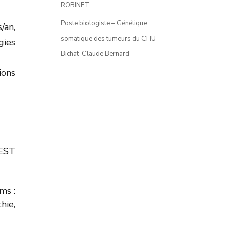
ROBINET
Poste biologiste – Génétique
/an,
somatique des tumeurs du CHU
gies
Bichat-Claude Bernard
ions
 EST
ms :
hie,