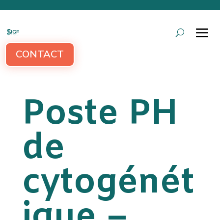
CONTACT
Poste PH
de
cytogénét
ique –