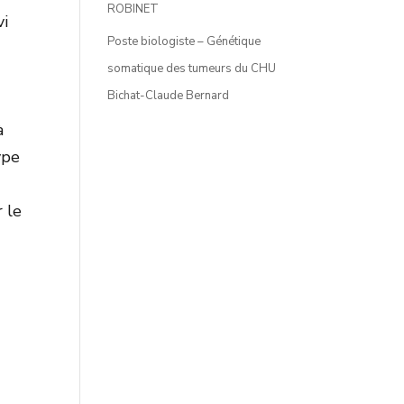
ROBINET
vi
Poste biologiste – Génétique
somatique des tumeurs du CHU
Bichat-Claude Bernard
à
ype
r le