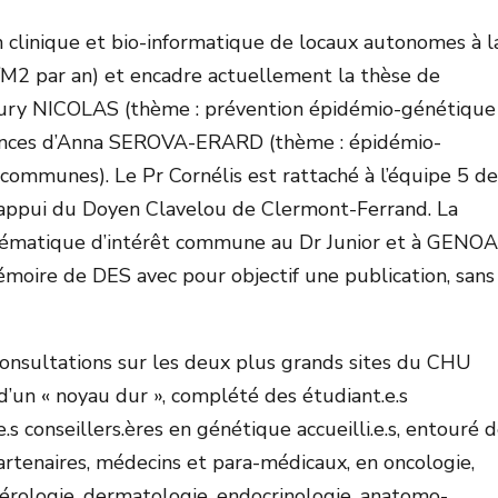
clinique et bio-informatique de locaux autonomes à l
M2 par an) et encadre actuellement la thèse de
ury NICOLAS (thème : prévention épidémio-génétique
ciences d’Anna SEROVA-ERARD (thème : épidémio-
ommunes). Le Pr Cornélis est rattaché à l’équipe 5 d
appui du Doyen Clavelou de Clermont-Ferrand. La
 thématique d’intérêt commune au Dr Junior et à GENO
moire de DES avec pour objectif une publication, sans
onsultations sur les deux plus grands sites du CHU
d’un « noyau dur », complété des étudiant.e.s
e.s conseillers.ères en génétique accueilli.e.s, entouré 
rtenaires, médecins et para-médicaux, en oncologie,
térologie, dermatologie, endocrinologie, anatomo-