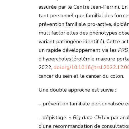
assurée par le Centre Jean-Perrin). En 
tant personnel que familial des form
prévention familiale pro-active, épid
multifactorielles des phénotypes obse
variant pathogène identifié). Cette ac
un rapide développement via les
PR
d’hypercholestérolémie majeure portan
2022,
doi.org/10.1016/j.trsl.2022.12.
cancer du sein et le cancer du colon.
Une double approche est suivie :
– prévention familiale personnalisée e
– dépistage «
Big data CHU
» par ana
d’une recommandation de consultatio