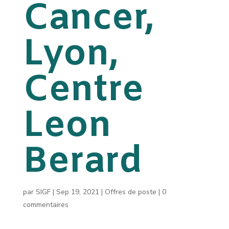
Cancer,
Lyon,
Centre
Leon
Berard
par
SIGF
|
Sep 19, 2021
|
Offres de poste
|
0
commentaires