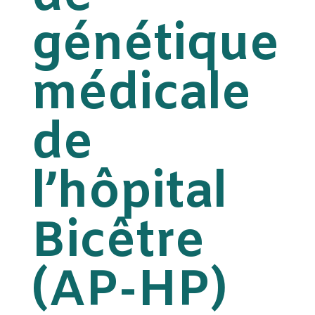
génétique
médicale
de
l’hôpital
Bicêtre
(AP-HP)