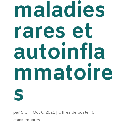
maladies
rares et
autoinfla
mmatoire
s
par
SIGF
|
Oct 6, 2021
|
Offres de poste
|
0
commentaires