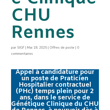
CHU
Rennes
par
SIGF
|
Mai 18, 2025
|
Offres de poste
|
0
commentaires
Appel à candidature pour
un poste de Praticien
Hospitalier contractuel
(PHc) temps plein pour 2
ans, dans le service de
Génétique Clinique du CHU