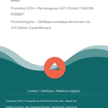
Nîmes
Promotion 2024 – Marrainage par le Pr Christel THAUVIN-
ROBINET
Poste biologiste – Génétique somatique des tumeurs du
CHU Bichat-Claude Bernard

Contact
|
Adhésion
|
Mentions légales
Copyright 2024 | Designed by MarkHendriksen.com, adapté par
Estella Castillon, logo Stéphane Brucker | Société des internes et