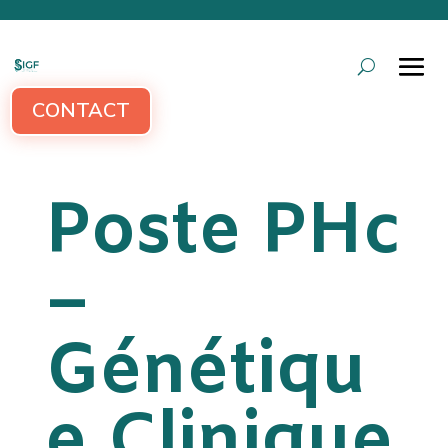
CONTACT
Poste PHc
–
Génétiqu
e Clinique