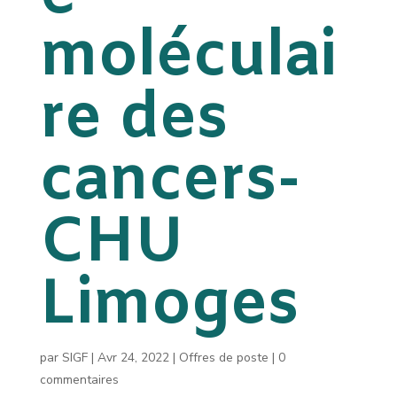
moléculai
re des
cancers-
CHU
Limoges
par
SIGF
|
Avr 24, 2022
|
Offres de poste
|
0
commentaires