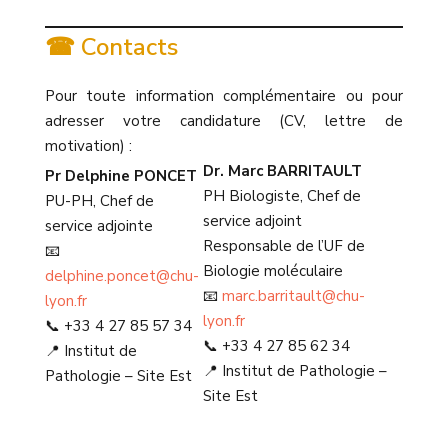
☎ Contacts
Pour toute information complémentaire ou pour
adresser votre candidature (CV, lettre de
motivation) :
Dr. Marc BARRITAULT
Pr Delphine PONCET
PH Biologiste, Chef de
PU-PH, Chef de
service adjoint
service adjointe
Responsable de l’UF de
📧
Biologie moléculaire
delphine.poncet@chu-
📧
marc.barritault@chu-
lyon.fr
lyon.fr
📞 +33 4 27 85 57 34
📞 +33 4 27 85 62 34
📍 Institut de
📍 Institut de Pathologie –
Pathologie – Site Est
Site Est