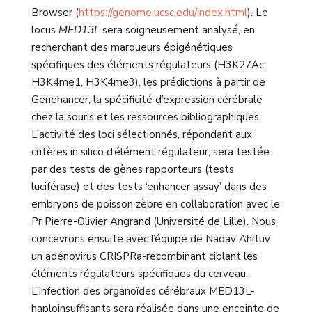
Browser (
https://genome.ucsc.edu/index.html
). Le
locus
MED13L
sera soigneusement analysé, en
recherchant des marqueurs épigénétiques
spécifiques des éléments régulateurs (H3K27Ac,
H3K4me1, H3K4me3), les prédictions à partir de
Genehancer, la spécificité d’expression cérébrale
chez la souris et les ressources bibliographiques.
L’activité des loci sélectionnés, répondant aux
critères in silico d’élément régulateur, sera testée
par des tests de gènes rapporteurs (tests
luciférase) et des tests ‘enhancer assay’ dans des
embryons de poisson zèbre en collaboration avec le
Pr Pierre-Olivier Angrand (Université de Lille). Nous
concevrons ensuite avec l’équipe de Nadav Ahituv
un adénovirus CRISPRa-recombinant ciblant les
éléments régulateurs spécifiques du cerveau.
L’infection des organoïdes cérébraux MED13L-
haploinsuffisants sera réalisée dans une enceinte de