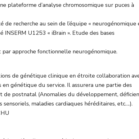
une plateforme d’analyse chromosomique sur puces à
ité de recherche au sein de l’équipe « neurogénomique 
ité INSERM U1253 « iBrain ». Etude des bases
 par approche fonctionnelle neurogénomique.
tions de génétique clinique en étroite collaboration av
s en génétique du service. Il assurera une partie des
 et de postnatal (Anomalies du développement, déficie
s sensoriels, maladies cardiaques héréditaires, etc….).
 CHU