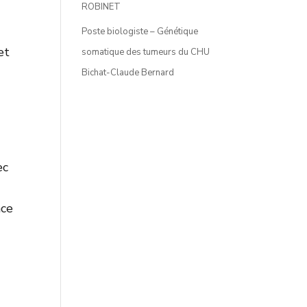
ROBINET
Poste biologiste – Génétique
et
somatique des tumeurs du CHU
Bichat-Claude Bernard
ec
nce