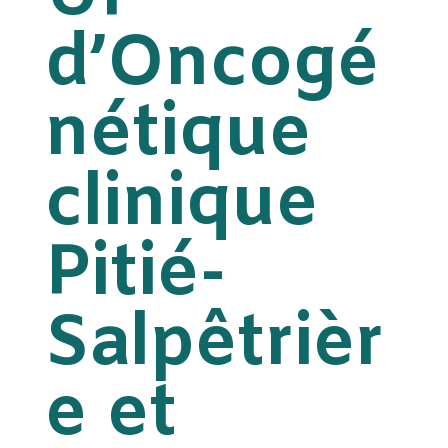
d’Oncogé
nétique
clinique
Pitié-
Salpêtrièr
e et