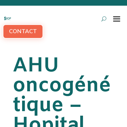
CONTACT
AHU
oncogéné
tique –
Hopital