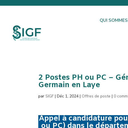
QUI SOMMES
2 Postes PH ou PC – Gén
Germain en Laye
par
SIGF
|
Déc 1, 2024
|
Offres de poste
|
0 comm
Appel à candidature pou
ou PC) dans le départe