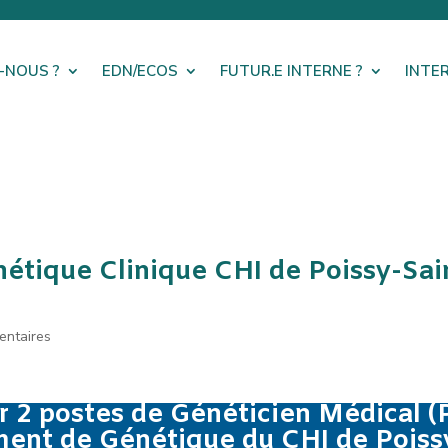
-NOUS ?
EDN/ECOS
FUTUR.E INTERNE ?
INTE
étique Clinique CHI de Poissy-Sai
entaires
r 2 postes de Généticien Médical 
ment de Génétique du CHI de Poiss