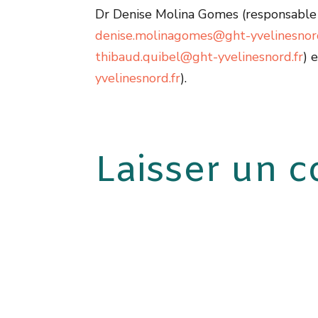
Dr Denise Molina Gomes (responsable
denise.molinagomes@ght-yvelinesnord
thibaud.quibel@ght-yvelinesnord.fr
) 
yvelinesnord.fr
).
Laisser un 