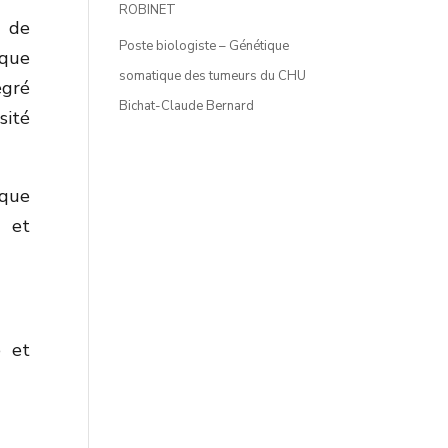
ROBINET
s de
Poste biologiste – Génétique
ique
somatique des tumeurs du CHU
égré
Bichat-Claude Bernard
sité
ique
s et
e et