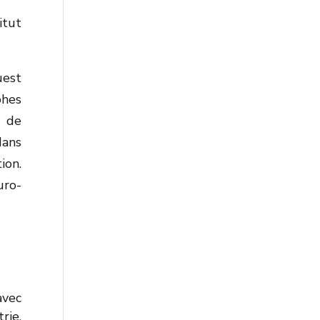
itut
uest
phes
n de
dans
ion.
uro-
avec
rie,