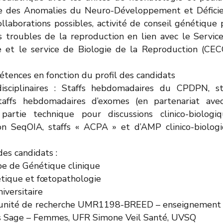
dre des Anomalies du Neuro-Développement et Défici
ollaborations possibles, activité de conseil génétique 
 troubles de la reproduction en lien avec le Servic
 et le service de Biologie de la Reproduction (CEC
ences en fonction du profil des candidats
disciplinaires : Staffs hebdomadaires du CPDPN, st
taffs hebdomadaires d’exomes (en partenariat ave
partie technique pour discussions clinico-biologiq
n SeqOIA, staffs « ACPA » et d’AMP clinico-biolog
des candidats :
pe de Génétique clinique
nétique et fœtopathologie
niversitaire
e l’unité de recherche UMR1198-BREED – enseignement
ves Sage – Femmes, UFR Simone Veil Santé, UVSQ