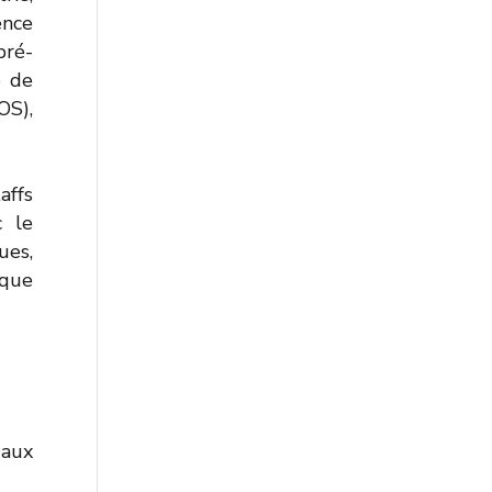
ence
pré-
e de
OS),
affs
c le
ues,
ique
 aux