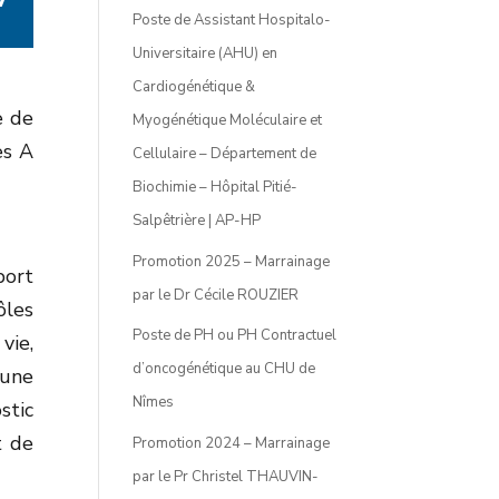
Poste de Assistant Hospitalo-
Universitaire (AHU) en
Cardiogénétique &
e de
Myogénétique Moléculaire et
es A
Cellulaire – Département de
Biochimie – Hôpital Pitié-
Salpêtrière | AP-HP
Promotion 2025 – Marrainage
port
par le Dr Cécile ROUZIER
ôles
Poste de PH ou PH Contractuel
vie,
d’oncogénétique au CHU de
 une
Nîmes
stic
t de
Promotion 2024 – Marrainage
par le Pr Christel THAUVIN-