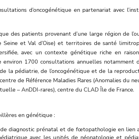
ultations d’oncogénétique en partenariat avec l’inst
ique des patients provenant d’une large région de l’o
e Seine et Val d’Oise) et territoires de santé limitro
versifiée, avec un contexte génétique riche en raiso
ise environ 1700 consultations annuelles notamment 
e la pédiatrie, de l’oncogénétique et de la reproduct
 centre de Référence Maladies Rares (Anomalies du ne
tuelle – AnDDI-rares), centre du CLAD Île de France.
eillères en génétique :
 de diagnostic prénatal et de fœtopathologie en lien 
diatrique avec les unités de néonatologie et pédiat