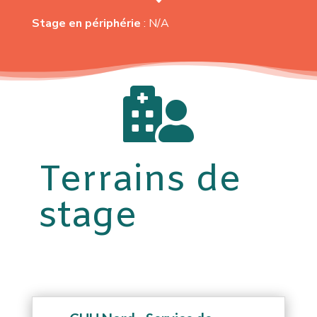
Stage en périphérie
: N/A

Terrains de
stage