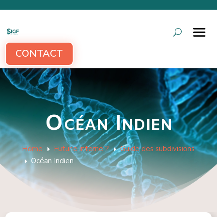
CONTACT
Océan Indien
Home
Futur.e interne ?
Guide des subdivisions
E
E
Océan Indien
E