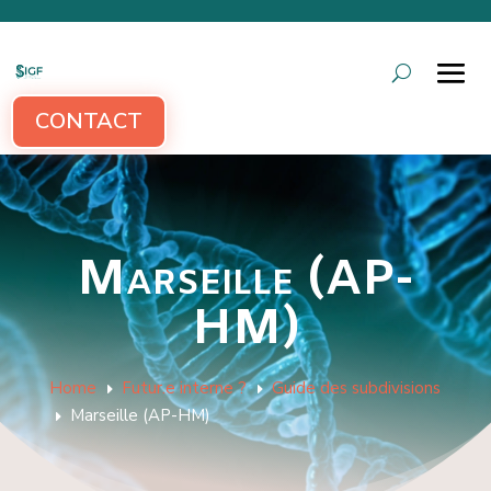
CONTACT
Marseille (AP-
HM)
Home
Futur.e interne ?
Guide des subdivisions
E
E
Marseille (AP-HM)
E