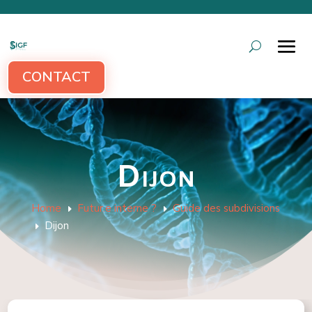
CONTACT
Dijon
Home
Futur.e interne ?
Guide des subdivisions
E
E
Dijon
E