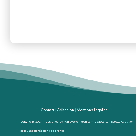
Contact
|
Adhésion
|
Mentions légales
Copyright 2024 | Designed by MarkHendriksen.com, adapté par Estella Castillon, l
et jeunes généticiens de France