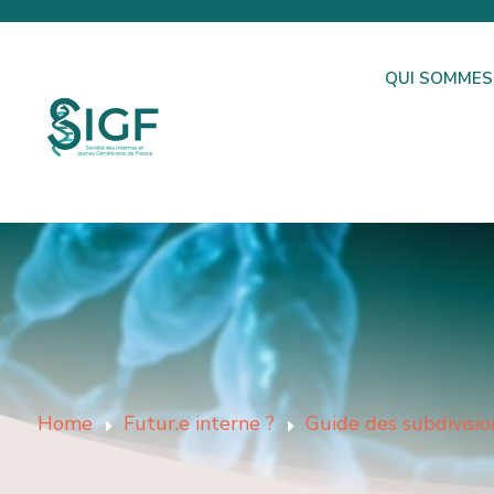
QUI SOMMES
Home
Futur.e interne ?
Guide des subdivisio
E
E