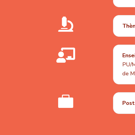

Thèm

Ense
PU/M
de M

Post