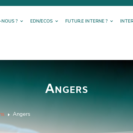
-NOUS ?
EDN/ECOS
FUTUR.E INTERNE ?
INTE
Angers
ns
Angers
E