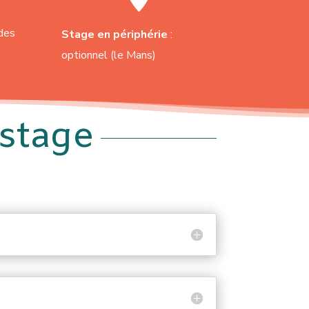
rdes
Stage en périphérie
:
optionnel (le Mans)
 stage