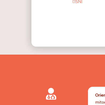
l’ISNI

Orie
mito