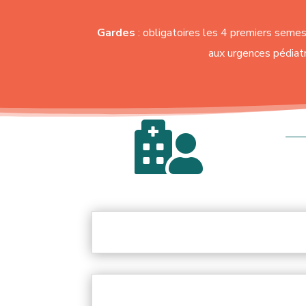
Gardes
: obligatoires les 4 premiers semes
aux urgences pédiatr
