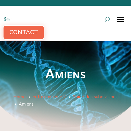
CONTACT
Amiens
Home
Futur.e interne ?
Guide des subdivisions
E
E
Amiens
E